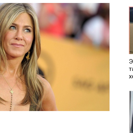
еса
Э
т
х