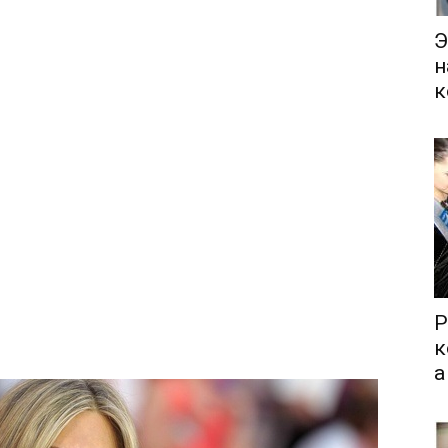
Э
н
к
Р
к
а