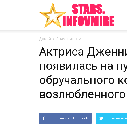
Инте
Домой
Знаменитости
факт
Актриса Дженн
появилась на п
из
обручального к
возлюбленного
мира
Поделиться в Facebook
Твитнуть в