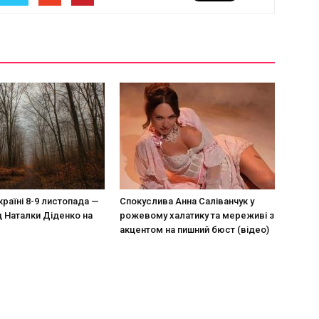
країні 8-9 листопада —
Спокуслива Анна Саліванчук у
д Наталки Діденко на
рожевому халатику та мереживі з
акцентом на пишний бюст (відео)