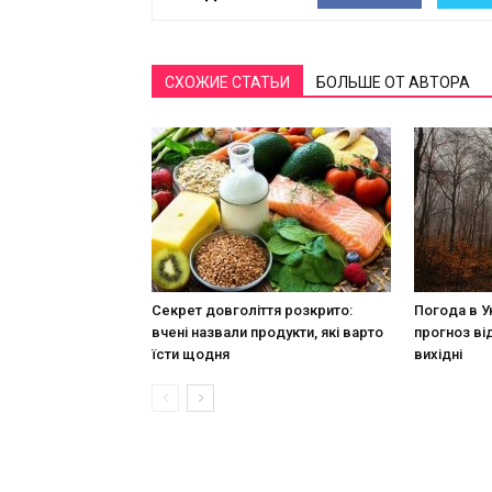
СХОЖИЕ СТАТЬИ
БОЛЬШЕ ОТ АВТОРА
Секрет довголіття розкрито:
Погода в У
вчені назвали продукти, які варто
прогноз ві
їсти щодня
вихідні