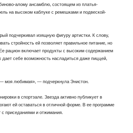
убиново-алому ансамблю, состоящем из платья-
фель на высоком каблуке с ремешками и подвеской-
орый подчеркивал изящную фигуру артистки. К слову,
ивать стройность ей позволяет правильное питание, но
. Ее рацион включает продукты с высоким содержанием
х дает себе возможность насладиться даже пиццей,
а — моя любимая», — подчеркнула Энистон.
енировки в спортзале. Звезда активно публикует в
гают ей оставаться в отличной форме. В ее программе
 с приседаниями и отжимания.