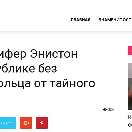
ресные
ГЛАВНАЯ
ЗНАМЕНИТОСТ
ы
ифер Энистон
ублике без
ольца от тайного
334
К
 Twitter
с