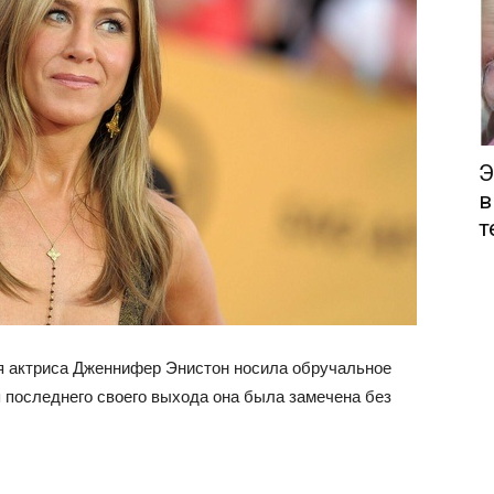
Э
в
т
я актриса Дженнифер Энистон носила обручальное
 последнего своего выхода она была замечена без