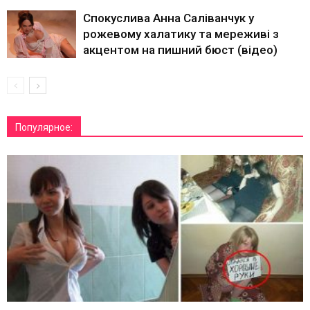
Спокуслива Анна Саліванчук у
рожевому халатику та мереживі з
акцентом на пишний бюст (відео)
Популярное: