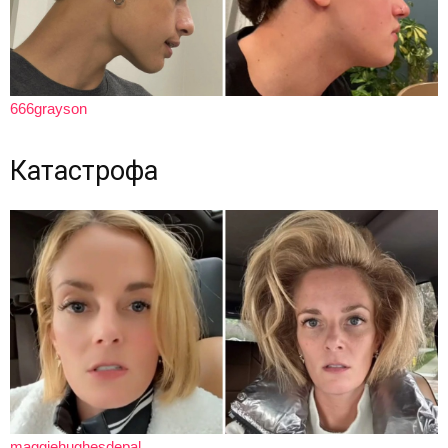
666grayson
Катастрофа
maggiehughesdepal