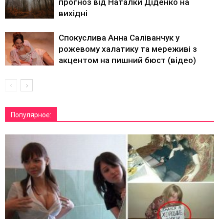
прогноз від Наталки Діденко на
вихідні
Спокуслива Анна Саліванчук у
рожевому халатику та мереживі з
акцентом на пишний бюст (відео)
Популярное: