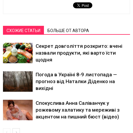
СХОЖИЕ СТАТЬИ
БОЛЬШЕ ОТ АВТОРА
Секрет довголіття розкрито: вчені
назвали продукти, які варто їсти
щодня
Погода в Україні 8-9 листопада —
прогноз від Наталки Діденко на
вихідні
Спокуслива Анна Саліванчук у
рожевому халатику та мереживі з
акцентом на пишний бюст (відео)