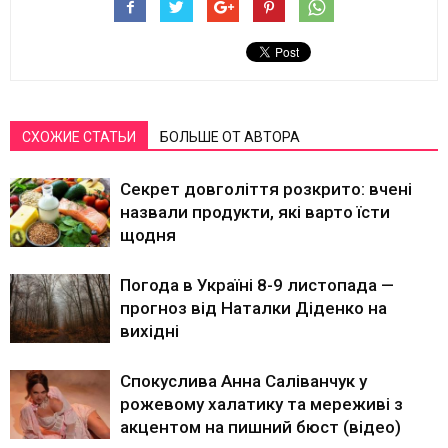
СХОЖИЕ СТАТЬИ
БОЛЬШЕ ОТ АВТОРА
Секрет довголіття розкрито: вчені
назвали продукти, які варто їсти
щодня
Погода в Україні 8-9 листопада —
прогноз від Наталки Діденко на
вихідні
Спокуслива Анна Саліванчук у
рожевому халатику та мереживі з
акцентом на пишний бюст (відео)