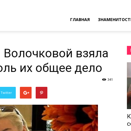
ресные
ГЛАВНАЯ
ЗНАМЕНИТОСТ
ы
 Волочковой взяла
оль их общее дело
341
 Twitter
К
с