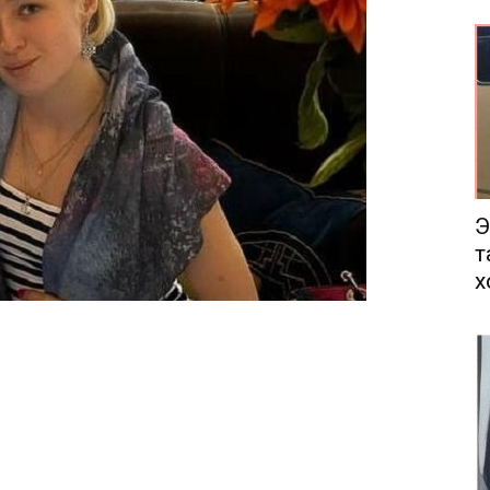
еса
Э
т
х