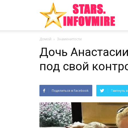
Инте
Домой
Знаменитости
факт
Дочь Анастасии
под свой контр
из
Поделиться в Facebook
Твитнуть в
мира