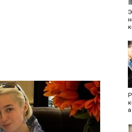
Э
н
к
Р
к
а