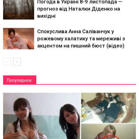
Погода в Україні 8-9 листопада —
прогноз від Наталки Діденко на
вихідні
Спокуслива Анна Саліванчук у
рожевому халатику та мереживі з
акцентом на пишний бюст (відео)
Популярное: