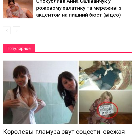
Спокуслива Анна Саліванчук у
рожевому халатику та мереживі з
акцентом на пишний бюст (відео)
Популярное:
Королевы гламура рвут соцсети: свежая