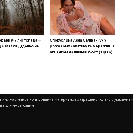
країні 8-9 листопада —
Спокуслива Анна Саліванчук у
д Наталки Діденко на
рожевому халатику та мереживі з
акцентом на пишний бюст (відео)
ное или частичное копирование материалов разрешено только с указанием
та для индексации.