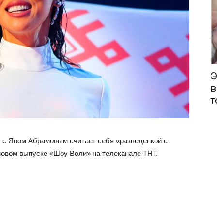
Э
в
т
а с Яном Абрамовым считает себя «разведенкой с
 новом выпуске «Шоу Воли» на телеканале ТНТ.