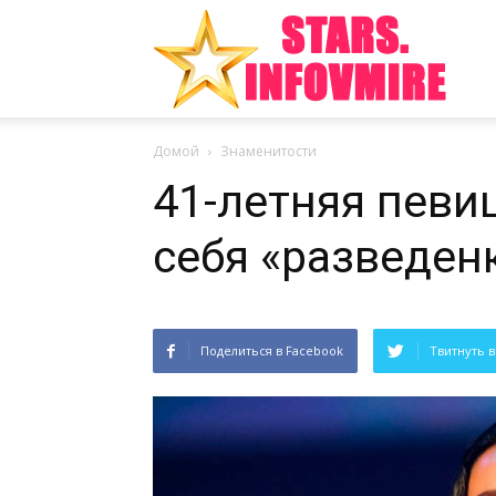
Инте
Домой
Знаменитости
факт
41-летняя певи
себя «разведен
из
Поделиться в Facebook
Твитнуть в
мира