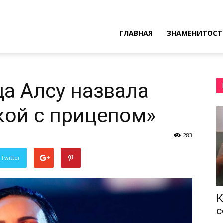
ресные
ГЛАВНАЯ
ЗНАМЕНИТОСТ
ы
ца Алсу назвала
кой с прицепом»
283
 Twitter
К
с