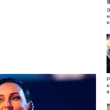
Э
н
к
Р
к
а