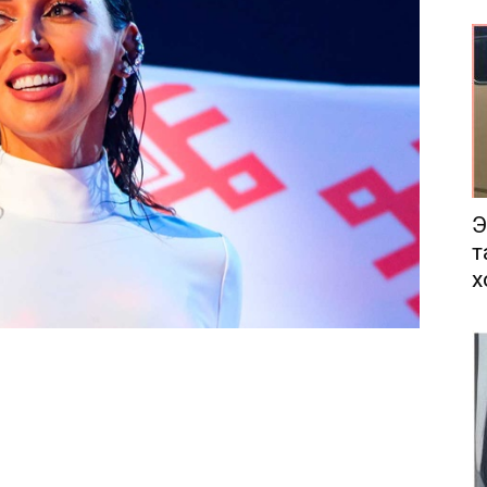
еса
Э
т
х