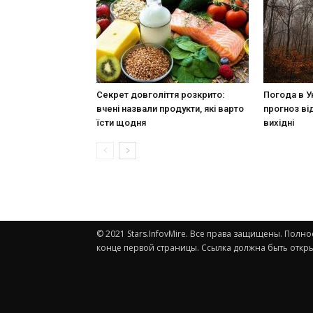
Секрет довголіття розкрито:
Погода в У
вчені назвали продукти, які варто
прогноз ві
їсти щодня
вихідні
© 2021 Stars.InfovMire. Все права защищены. Пол
конце первой страницы. Ссылка должна быть откры