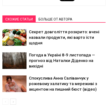
СХОЖИЕ СТАТЬИ
БОЛЬШЕ ОТ АВТОРА
Секрет довголіття розкрито: вчені
назвали продукти, які варто їсти
щодня
Погода в Україні 8-9 листопада —
прогноз від Наталки Діденко на
вихідні
Спокуслива Анна Саліванчук у
рожевому халатику та мереживі з
акцентом на пишний бюст (відео)