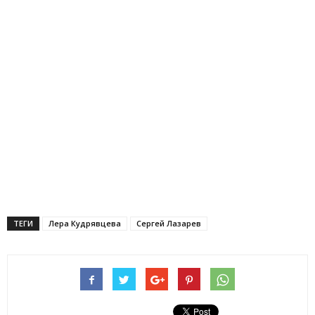
ТЕГИ
Лера Кудрявцева
Сергей Лазарев