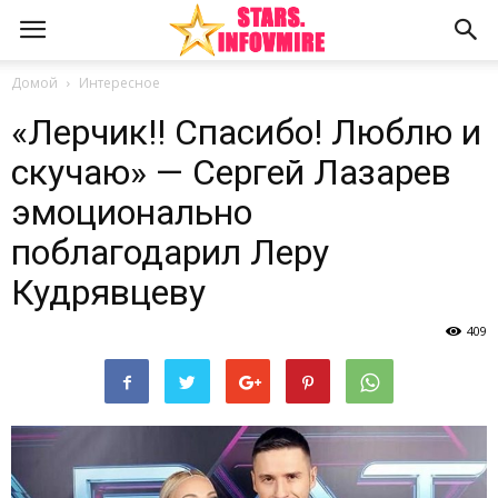
Домой
Интересное
«Лерчик!! Спасибо! Люблю и
скучаю» — Сергей Лазарев
эмоционально
поблагодарил Леру
Кудрявцеву
409