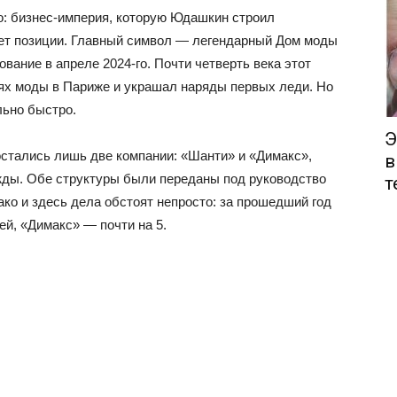
но: бизнес-империя, которую Юдашкин строил
яет позиции. Главный символ — легендарный Дом моды
ание в апреле 2024-го. Почти четверть века этот
лях моды в Париже и украшал наряды первых леди. Но
льно быстро.
Э
остались лишь две компании: «Шанти» и «Димакс»,
в
ды. Обе структуры были переданы под руководство
т
ко и здесь дела обстоят непросто: за прошедший год
й, «Димакс» — почти на 5.