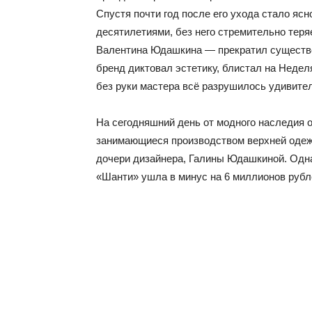
Спустя почти год после его ухода стало яс
десятилетиями, без него стремительно тер
Валентина Юдашкина — прекратил существов
бренд диктовал эстетику, блистал на Неде
без руки мастера всё разрушилось удивите
На сегодняшний день от модного наследия 
занимающиеся производством верхней одеж
дочери дизайнера, Галины Юдашкиной. Одна
«Шанти» ушла в минус на 6 миллионов рубле