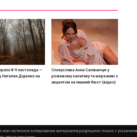
країні 8-9 листопада —
Спокуслива Анна Саліванчук у
д Наталки Діденко на
рожевому халатику та мереживі з
акцентом на пишний бюст (відео)
ное или частичное копирование материалов разрешено только с указанием
та для индексации.