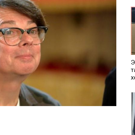
еса
Э
т
х