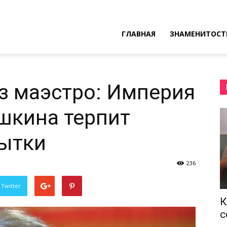
ресные
ГЛАВНАЯ
ЗНАМЕНИТОСТ
ы
з маэстро: Империя
шкина терпит
ытки
236
 Twitter
К
с