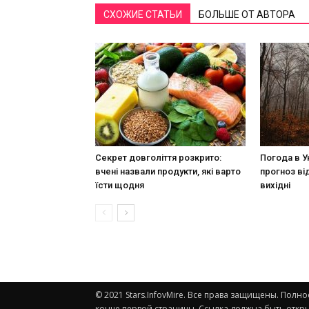
СХОЖИЕ СТАТЬИ
БОЛЬШЕ ОТ АВТОРА
Секрет довголіття розкрито:
Погода в У
вчені назвали продукти, які варто
прогноз ві
їсти щодня
вихідні
© 2021 Stars.InfovMire. Все права защищены. Пол
конце первой страницы. Ссылка должна быть откры