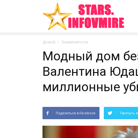
Инте
Домой
Знаменитости
факт
Модный дом бе
Валентина Юда
из
миллионные уб
Поделиться в Facebook
Твитнуть в
мира