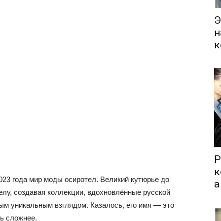
Э
н
к
Р
к
23 года мир моды осиротел. Великий кутюрье до
а
елу, создавая коллекции, вдохновлённые русской
ым уникальным взглядом. Казалось, его имя — это
ь сложнее.