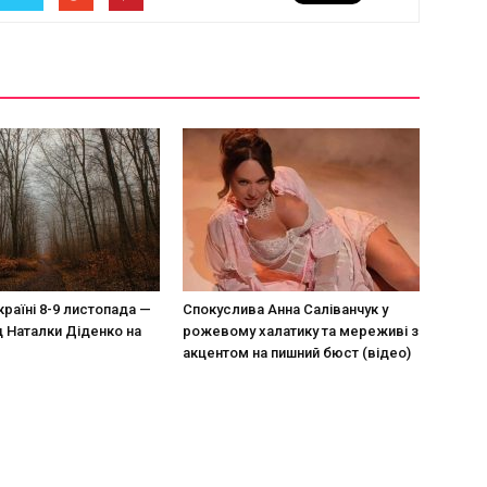
країні 8-9 листопада —
Спокуслива Анна Саліванчук у
д Наталки Діденко на
рожевому халатику та мереживі з
акцентом на пишний бюст (відео)