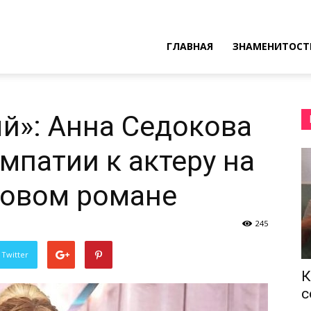
ресные
ГЛАВНАЯ
ЗНАМЕНИТОСТ
ы
й»: Анна Седокова
мпатии к актеру на
новом романе
245
 Twitter
К
с