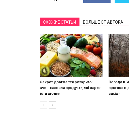
СХОЖИЕ СТАТЬИ
БОЛЬШЕ ОТ АВТОРА
Секрет довголіття розкрито:
Погода в У
вчені назвали продукти, які варто
прогноз ві
їсти щодня
вихідні