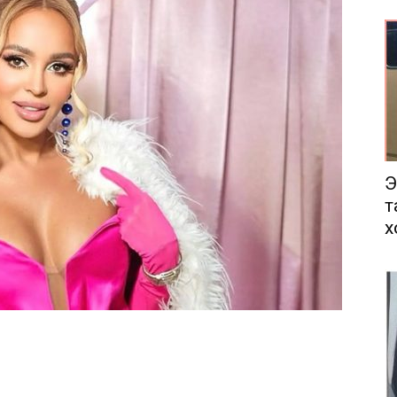
еса
Э
т
х