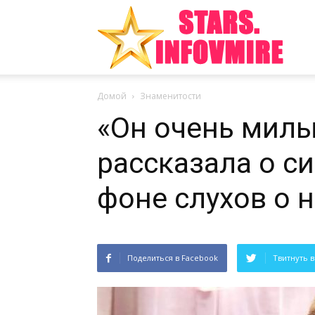
Инте
Домой
Знаменитости
факт
«Он очень милы
рассказала о си
из
фоне слухов о 
Поделиться в Facebook
Твитнуть в
мира