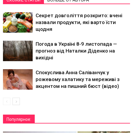
СХОЖИЕ СТАТЬИ
БОЛЬШЕ ОТ АВТОРА
Секрет довголіття розкрито: вчені
назвали продукти, які варто їсти
щодня
Погода в Україні 8-9 листопада —
прогноз від Наталки Діденко на
вихідні
Спокуслива Анна Саліванчук у
рожевому халатику та мереживі з
акцентом на пишний бюст (відео)
Популярное: