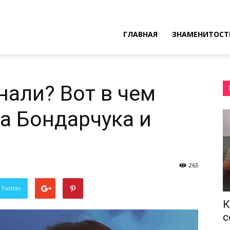
ресные
ГЛАВНАЯ
ЗНАМЕНИТОСТ
ы
нали? Вот в чем
а Бондарчука и
263
 Twitter
К
с