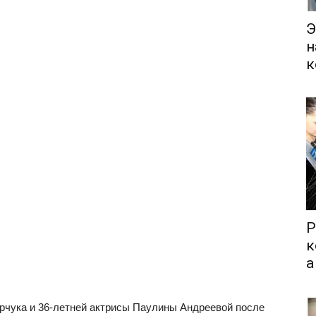
Э
н
к
Р
к
а
рчука и 36-летней актрисы Паулины Андреевой после