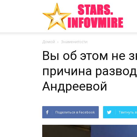
Инте
Домой
Знаменитости
факт
Вы об этом не з
причина развод
из
Андреевой
Поделиться в Facebook
Твитнуть в
мира