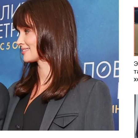
еса
Э
т
х