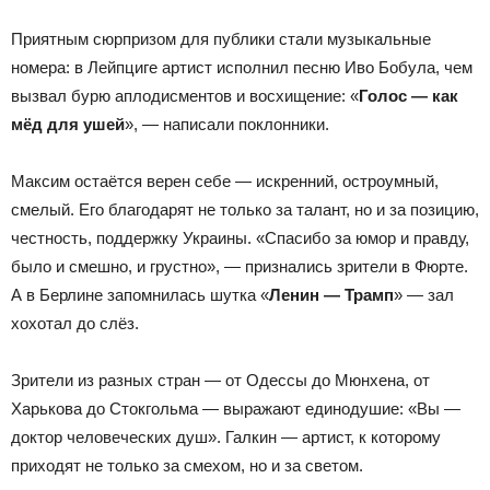
Приятным сюрпризом для публики стали музыкальные
номера: в Лейпциге артист исполнил песню Иво Бобула, чем
вызвал бурю аплодисментов и восхищение: «
Голос — как
мёд для ушей
», — написали поклонники.
Максим остаётся верен себе — искренний, остроумный,
смелый. Его благодарят не только за талант, но и за позицию,
честность, поддержку Украины. «Спасибо за юмор и правду,
было и смешно, и грустно», — признались зрители в Фюрте.
А в Берлине запомнилась шутка «
Ленин — Трамп
» — зал
хохотал до слёз.
Зрители из разных стран — от Одессы до Мюнхена, от
Харькова до Стокгольма — выражают единодушие: «Вы —
доктор человеческих душ». Галкин — артист, к которому
приходят не только за смехом, но и за светом.