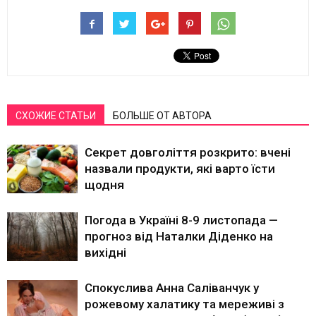
СХОЖИЕ СТАТЬИ
БОЛЬШЕ ОТ АВТОРА
Секрет довголіття розкрито: вчені
назвали продукти, які варто їсти
щодня
Погода в Україні 8-9 листопада —
прогноз від Наталки Діденко на
вихідні
Спокуслива Анна Саліванчук у
рожевому халатику та мереживі з