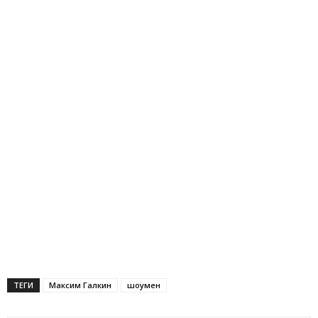
ТЕГИ
Максим Галкин
шоумен