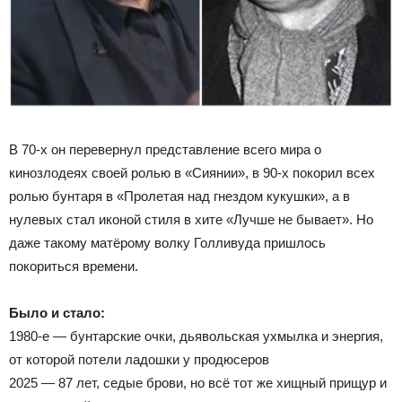
В 70-х он перевернул представление всего мира о
кинозлодеях своей ролью в «Сиянии», в 90-х покорил всех
ролью бунтаря в «Пролетая над гнездом кукушки», а в
нулевых стал иконой стиля в хите «Лучше не бывает». Но
даже такому матёрому волку Голливуда пришлось
покориться времени.
Было и стало:
1980-е — бунтарские очки, дьявольская ухмылка и энергия,
от которой потели ладошки у продюсеров
2025 — 87 лет, седые брови, но всё тот же хищный прищур и