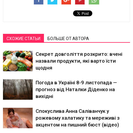
СХОЖИЕ СТАТЬИ
БОЛЬШЕ ОТ АВТОРА
Секрет довголіття розкрито: вчені
назвали продукти, які варто їсти
щодня
Погода в Україні 8-9 листопада —
прогноз від Наталки Діденко на
вихідні
Спокуслива Анна Саліванчук у
рожевому халатику та мереживі з
акцентом на пишний бюст (відео)