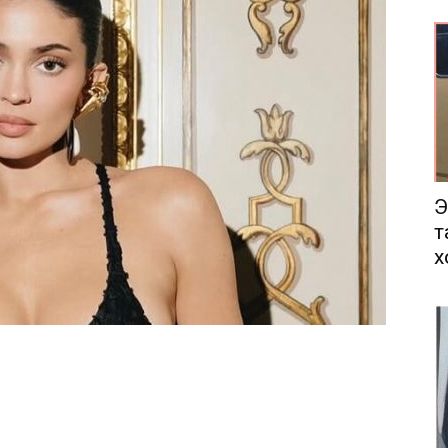
еса
Э
т
х