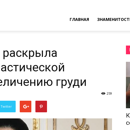
ресные
ГЛАВНАЯ
ЗНАМЕНИТОСТ
ы
 раскрыла
ластической
еличению груди
259
 Twitter
К
с