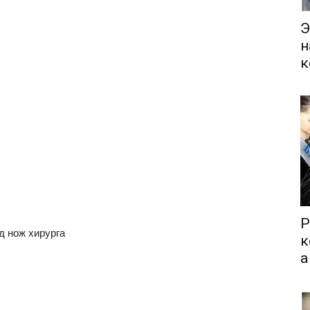
Э
н
к
Р
д нож хирурга
к
а