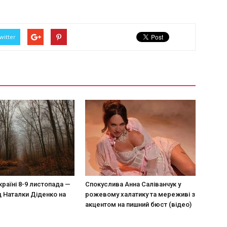
witter
країні 8-9 листопада —
Спокуслива Анна Саліванчук у
д Наталки Діденко на
рожевому халатику та мереживі з
акцентом на пишний бюст (відео)