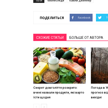
ТЕГИ
бизнеследи
Кайли Дженнер
ПОДЕЛИТЬСЯ
Facebook
T
СХОЖИЕ СТАТЬИ
БОЛЬШЕ ОТ АВТОРА
Секрет довголіття розкрито:
Погода в У
вчені назвали продукти, які варто
прогноз ві
їсти щодня
вихідні