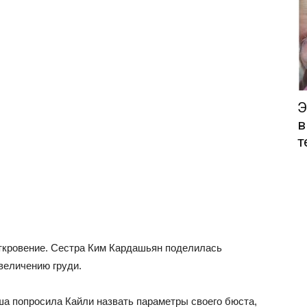
Э
в
т
ткровение. Сестра Ким Кардашьян поделилась
величению груди.
рша попросила Кайли назвать параметры своего бюста,