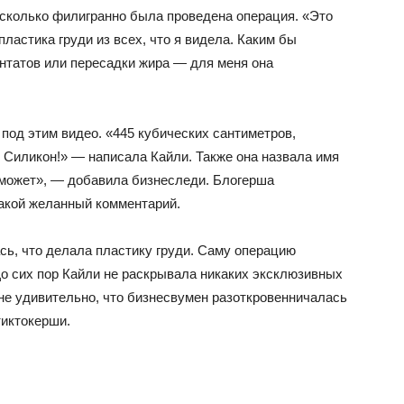
асколько филигранно была проведена операция. «Это
ластика груди из всех, что я видела. Каким бы
нтатов или пересадки жира — для меня она
под этим видео. «445 кубических сантиметров,
Силикон!» — написала Кайли. Также она назвала имя
поможет», — добавила бизнеследи. Блогерша
такой желанный комментарий.
сь, что делала пластику груди. Саму операцию
 До сих пор Кайли не раскрывала никаких эксклюзивных
не удивительно, что бизнесвумен разоткровенничалась
тиктокерши.