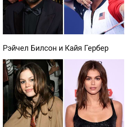
Рэйчел Билсон и Кайя Гербер