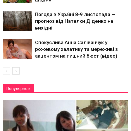
Погода в Україні 8-9 листопада —
прогноз від Наталки Діденко на
вихідні
Спокуслива Анна Саліванчук у
рожевому халатику та мереживі з
акцентом на пишний бюст (відео)
Популярное: