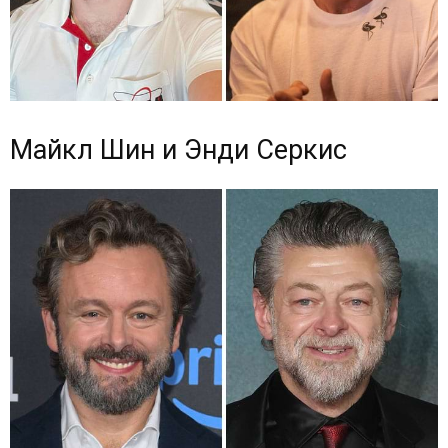
Майкл Шин и Энди Серкис