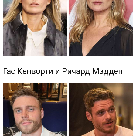
Гас Кенворти и Ричард Мэдден