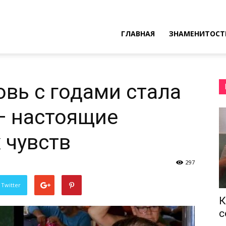
ресные
ГЛАВНАЯ
ЗНАМЕНИТОСТ
ы
овь с годами стала
— настоящие
 чувств
297
 Twitter
К
с