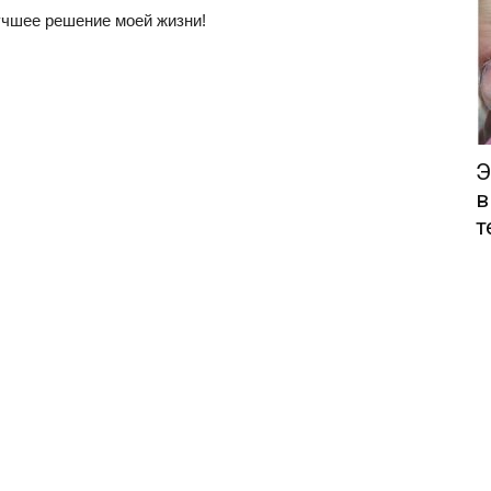
лучшее решение моей жизни!
Э
в
т