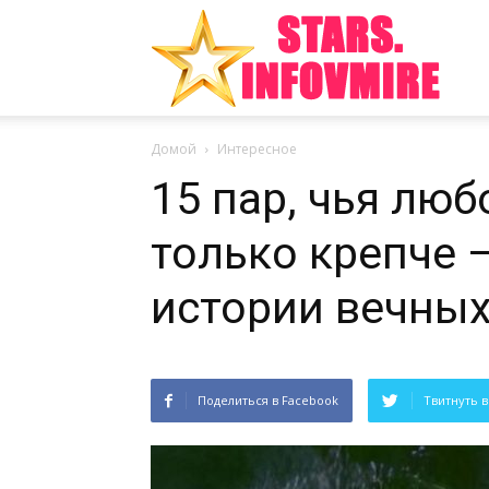
Инте
Домой
Интересное
факт
15 пар, чья люб
только крепче 
из
истории вечных
Поделиться в Facebook
Твитнуть в
мира