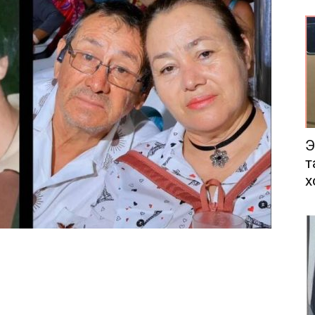
еса
Э
т
х