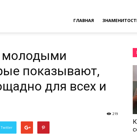
ресные
ГЛАВНАЯ
ЗНАМЕНИТОСТ
ы
х молодыми
рые показывают,
ощадно для всех и
219
К
 Twitter
с