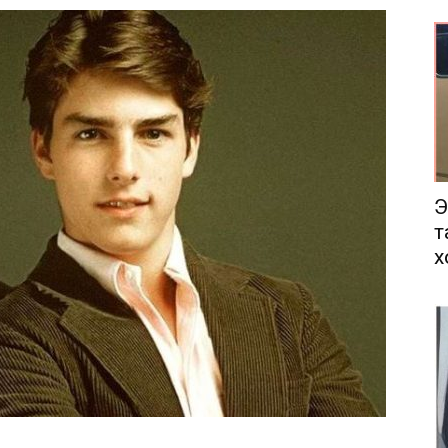
еса
Э
т
х