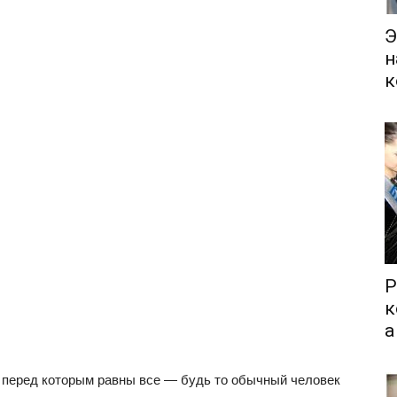
Э
н
к
Р
к
а
, перед которым равны все — будь то обычный человек