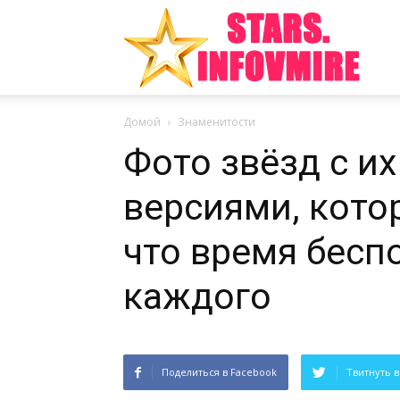
Инте
Домой
Знаменитости
факт
Фото звёзд с и
версиями, кото
из
что время бесп
каждого
мира
Поделиться в Facebook
Твитнуть в