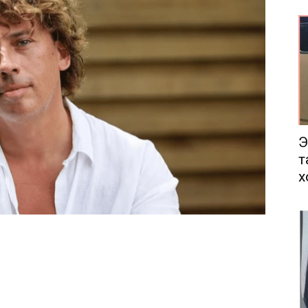
еса
Э
т
х