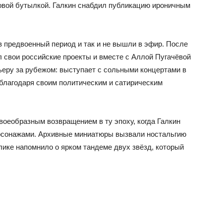
овой бутылкой. Галкин снабдил публикацию ироничным
в предвоенный период и так и не вышли в эфир. После
 свои российские проекты и вместе с Аллой Пугачёвой
рьеру за рубежом: выступает с сольными концертами в
 благодаря своим политическим и сатирическим
воеобразным возвращением в ту эпоху, когда Галкин
ерсонажами. Архивные миниатюры вызвали ностальгию
олике напомнило о ярком тандеме двух звёзд, который