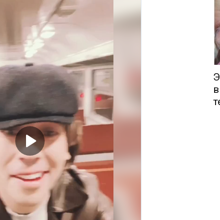
Э
в
т