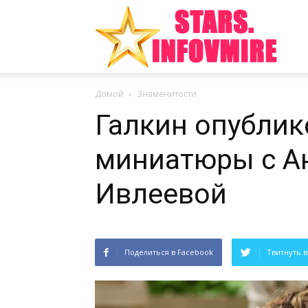
Инте
Домой
Знаменитости
факт
Галкин опублик
миниатюры с А
из
Ивлеевой
Поделиться в Facebook
Твитнуть в
мира