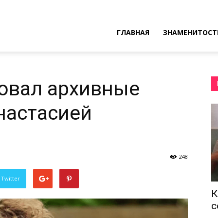
ресные
ГЛАВНАЯ
ЗНАМЕНИТОСТ
ы
овал архивные
настасией
248
 Twitter
К
с