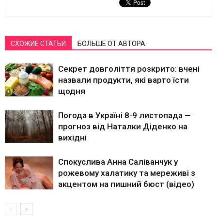
СХОЖИЕ СТАТЬИ
БОЛЬШЕ ОТ АВТОРА
Секрет довголіття розкрито: вчені
назвали продукти, які варто їсти
щодня
Погода в Україні 8-9 листопада —
прогноз від Наталки Діденко на
вихідні
Спокуслива Анна Саліванчук у
рожевому халатику та мереживі з
акцентом на пишний бюст (відео)