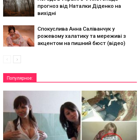
прогноз від Наталки Діденко на
вихідні
Спокуслива Анна Саліванчук у
рожевому халатику та мереживі з
акцентом на пишний бюст (відео)
Популярное: