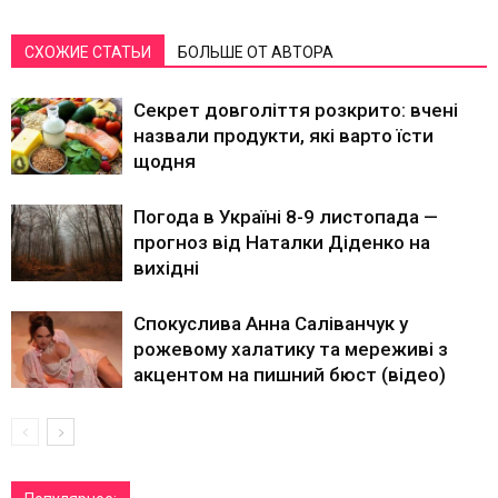
СХОЖИЕ СТАТЬИ
БОЛЬШЕ ОТ АВТОРА
Секрет довголіття розкрито: вчені
назвали продукти, які варто їсти
щодня
Погода в Україні 8-9 листопада —
прогноз від Наталки Діденко на
вихідні
Спокуслива Анна Саліванчук у
рожевому халатику та мереживі з
акцентом на пишний бюст (відео)