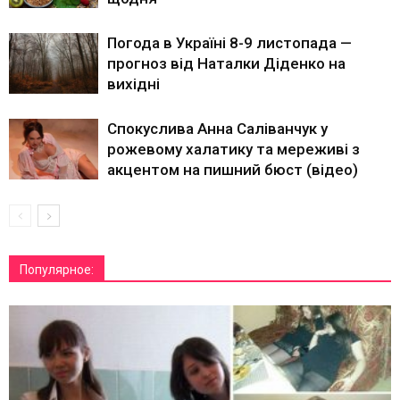
Погода в Україні 8-9 листопада —
прогноз від Наталки Діденко на
вихідні
Спокуслива Анна Саліванчук у
рожевому халатику та мереживі з
акцентом на пишний бюст (відео)
Популярное: