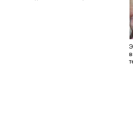
Э
в
т