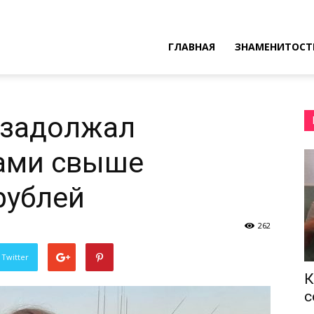
ресные
ГЛАВНАЯ
ЗНАМЕНИТОСТ
ы
 задолжал
ами свыше
рублей
262
 Twitter
К
с