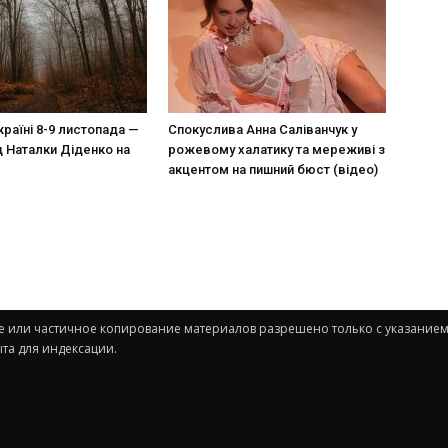
країні 8-9 листопада —
Спокуслива Анна Саліванчук у
д Наталки Діденко на
рожевому халатику та мереживі з
акцентом на пишний бюст (відео)
ное или частичное копирование материалов разрешено только с указанием
та для индексации.