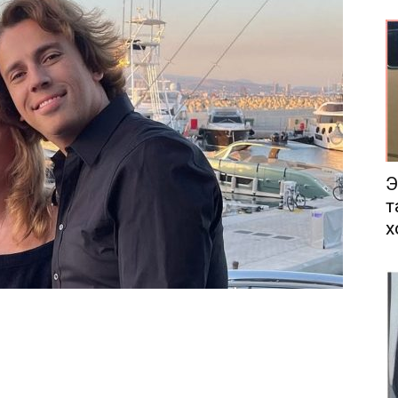
еса
Э
т
х