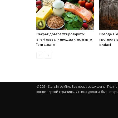
Секрет довголіття розкрито:
Погода в У
вчені назвали продукти, які варто
прогноз ві
їсти щодня
вихідні
© 2021 Stars.InfovMire. Все права защищены. Пол
конце первой страницы. Ссылка должна быть откры