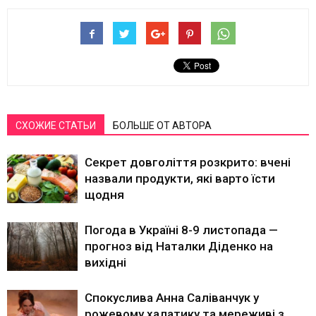
СХОЖИЕ СТАТЬИ
БОЛЬШЕ ОТ АВТОРА
Секрет довголіття розкрито: вчені
назвали продукти, які варто їсти
щодня
Погода в Україні 8-9 листопада —
прогноз від Наталки Діденко на
вихідні
Спокуслива Анна Саліванчук у
рожевому халатику та мереживі з