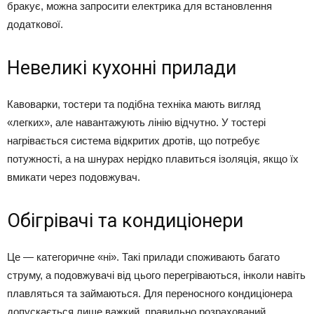
бракує, можна запросити електрика для встановлення
додаткової.
Невеликі кухонні прилади
Кавоварки, тостери та подібна техніка мають вигляд
«легких», але навантажують лінію відчутно. У тостері
нагрівається система відкритих дротів, що потребує
потужності, а на шнурах нерідко плавиться ізоляція, якщо їх
вмикати через подовжувач.
Обігрівачі та кондиціонери
Це — категоричне «ні». Такі прилади споживають багато
струму, а подовжувачі від цього перегріваються, інколи навіть
плавляться та займаються. Для переносного кондиціонера
допускається лише важкий, правильно розрахований