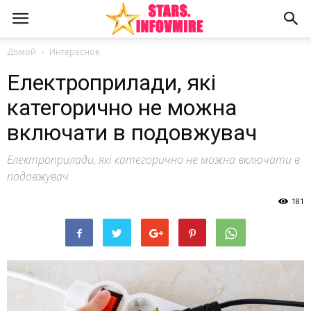
Домой
Интересное
Електроприлади, які
категорично не можна
включати в подовжувач
Електроприлади, які категорично не можна включати в
подовжувач
181