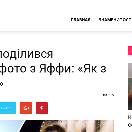
ресные
ГЛАВНАЯ
ЗНАМЕНИТОСТ
ы
поділився
ото з Яффи: «Як з
»
215
 Twitter
К
с