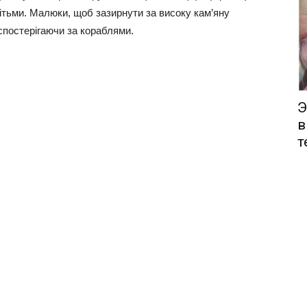
дітьми. Малюки, щоб зазирнути за високу кам’яну
 спостерігаючи за кораблями.
Э
в
т