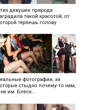
тих девушек природа
аградила такой красотой, от
оторой теряешь голову
еальные фотографии, за
оторые стыдно почему-то нам,
 не им. Блеск...