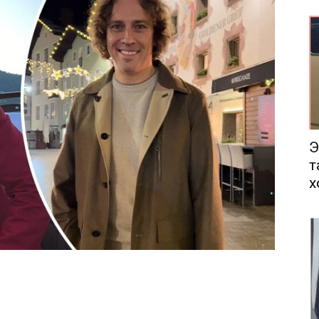
еса
Э
т
х