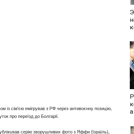
Э
н
к
Р
к
ом із сім’єю емігрував з РФ через антивоєнну позицію,
а
ток про переїзд до Болгарії.
публікував серію зворушливих фото з Яффи (Ізраїль),