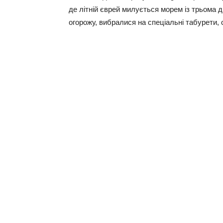
де літній єврей милується морем із трьома 
огорожу, вибралися на спеціальні табурети,