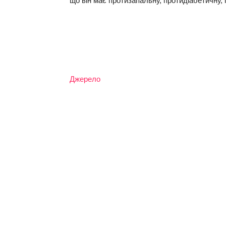
що він має протизапальну, протидіабетичну, п
Джерело