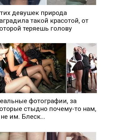
тих девушек природа
аградила такой красотой, от
оторой теряешь голову
еальные фотографии, за
оторые стыдно почему-то нам,
 не им. Блеск...