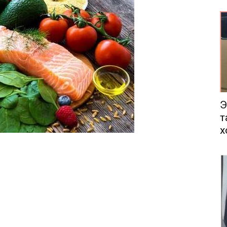
еса
Э
т
х