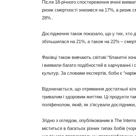
Після 18-річного спостереження вчені виявил
ризик смертності знизився на 17%, а ризик 
28% .
Дослідження також показало, що у тих, хто д
збільшилася на 21%, а також на 22% – смер
Фахівці також вивчають світові “блакитні зон
і виявили багато подібностей в харчуванні і
культур. За словами експертів, боби є “нарі
Відзначається, що отримання достатньої кіль
тривалим і здоровим життям. Ці продукти та
поліфенолом, який, як з’ясували дослідники,
Згідно з оглядом, опублікованим в The Interna
міститься в багатьох різних типах бобів (чор