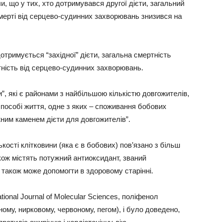
и, що у тих, хто дотримувався другої дієти, загальний
смерті від серцево-судинних захворювань знизився на
отримується “західної” дієти, загальна смертність
тність від серцево-судинних захворювань.
и”, які є районами з найбільшою кількістю довгожителів,
 способі життя, одне з яких – споживання бобових
жним каменем дієти для довгожителів”.
кості клітковини (яка є в бобових) пов’язано з більш
кож містять потужний антиоксидант, званий
 також може допомогти в здоровому старінні.
tional Journal of Molecular Sciences, поліфенол
ному, нирковому, червоному, пегом), і було доведено,