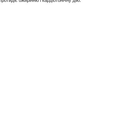
ротидіє ожирінню і кардіотонічну дію.