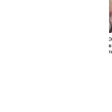
Э
в
т