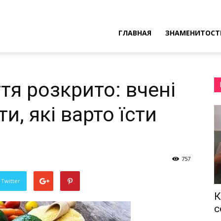
ресные
ГЛАВНАЯ
ЗНАМЕНИТОСТ
ы
тя розкрито: вчені
и, які варто їсти
757
 Twitter
К
с