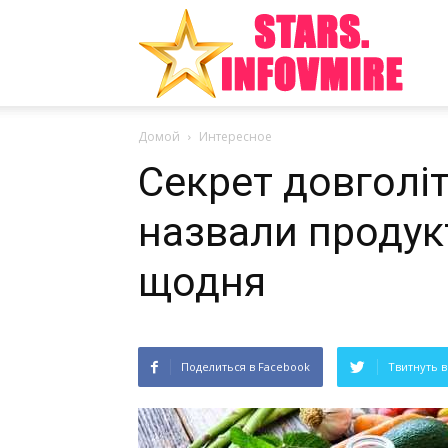
Инте
Домой
Интересное
факт
Секрет довголіт
назвали продукт
из
щодня
Поделиться в Facebook
Твитнуть в
мира