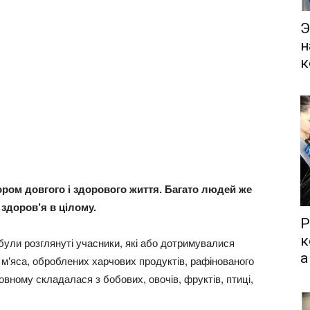
Э
н
к
ом довгого і здорового життя. Багато людей же
здоров’я в цілому.
Р
к
, були розглянуті учасники, які або дотримувалися
а
о м’яса, оброблених харчових продуктів, рафінованого
овному складалася з бобових, овочів, фруктів, птиці,