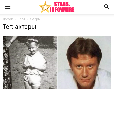
Домой
Теги
актеры
Тег: актеры