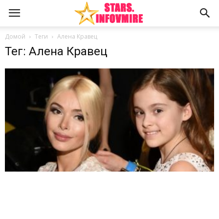
Домой
Теги
Алена Кравец
Тег: Алена Кравец