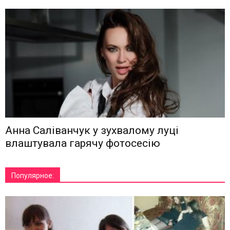
Анна Саліванчук у зухвалому луці
влаштувала гарячу фотосесію
Популярное: