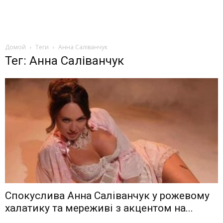
Домой
Теги
Анна Саліванчук
Тег: Анна Саліванчук
Спокуслива Анна Саліванчук у рожевому
халатику та мереживі з акцентом на...