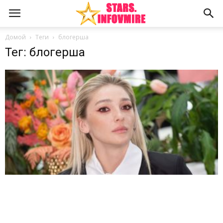
Домой
Теги
блогерша
Тег: блогерша