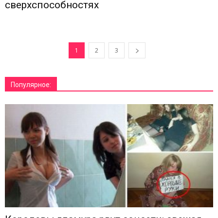
сверхспособностях
1
2
3
Популярное: