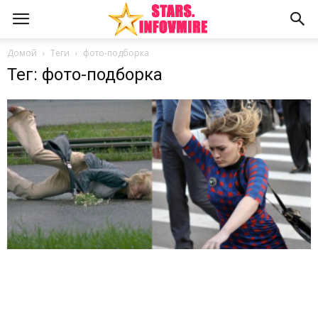
Домой
Теги
фото-подборка
Тег: фото-подборка