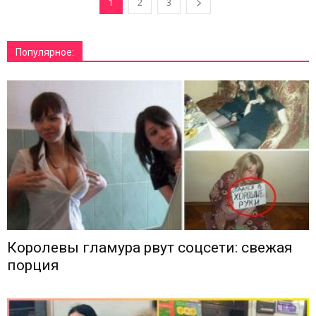
1
2
3
Популярное:
Королевы гламура рвут соцсети: свежая
порция