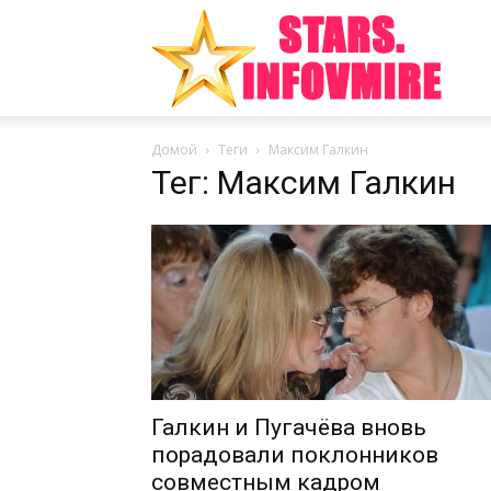
Инте
Домой
Теги
Максим Галкин
факт
Тег: Максим Галкин
из
мира
Галкин и Пугачёва вновь
порадовали поклонников
совместным кадром