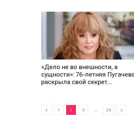
«Дело не во внешности, а
сущности»: 76-летняя Пугачев
раскрыла свой секрет...
...
1
2
3
24