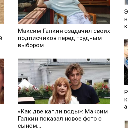
Э
н
к
Максим Галкин озадачил своих
й
подписчиков перед трудным
выбором
Р
к
а
«Как две капли воды»: Максим
Галкин показал новое фото с
сыном...