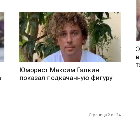
Э
в
т
Юморист Максим Галкин
а
показал подкачанную фигуру
Страница 2 из 24