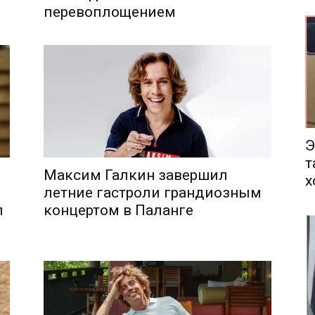
перевоплощением
еса
Э
т
Максим Галкин завершил
х
летние гастроли грандиозным
л
концертом в Паланге