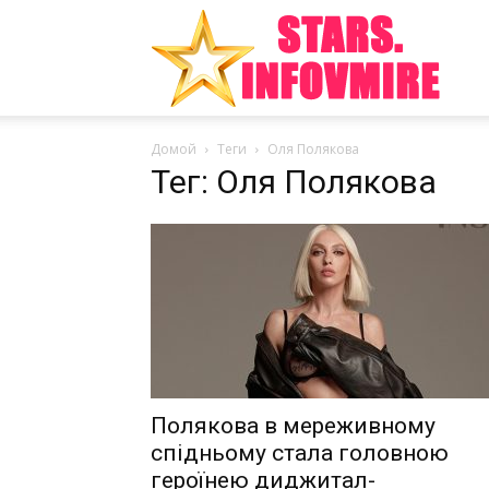
Инте
Домой
Теги
Оля Полякова
факт
Тег: Оля Полякова
из
мира
Полякова в мереживному
спідньому стала головною
героїнею диджитал-