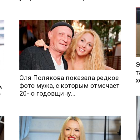
еса
Э
т
Оля Полякова показала редкое
х
,
фото мужа, с которым отмечает
с
20-ю годовщину...