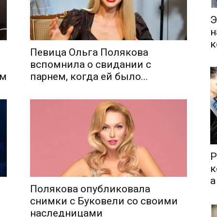
Э
н
к
Певица Ольга Полякова
вспомнила о свидании с
ем
парнем, когда ей было...
Р
к
а
Полякова опубликовала
снимки с Буковели со своими
наследницами