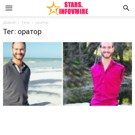
Домой
Теги
оратор
Тег: оратор