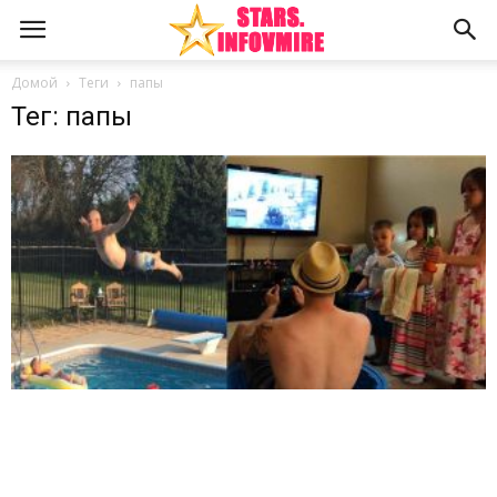
Домой
Теги
папы
Тег: папы