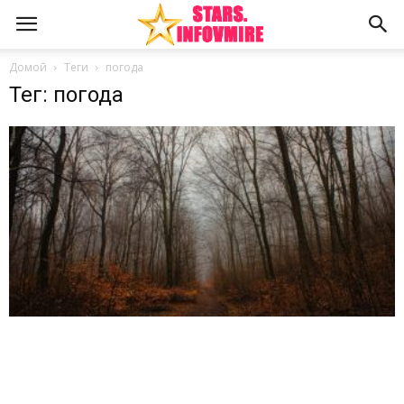
Домой
Теги
погода
Тег: погода