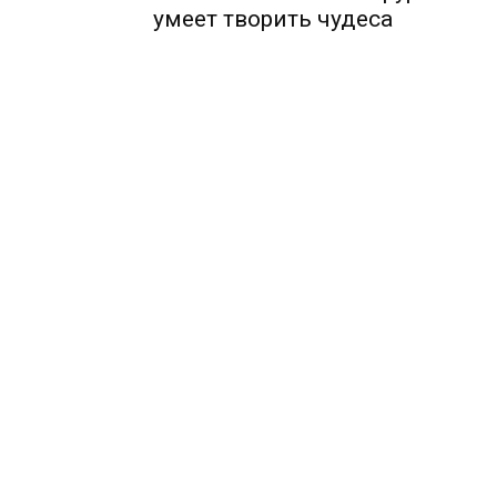
умеет творить чудеса
Шоу-
Бизн