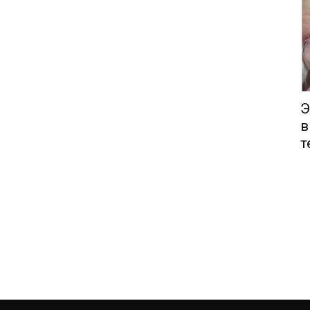
Э
в
т