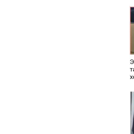
еса
Э
т
х