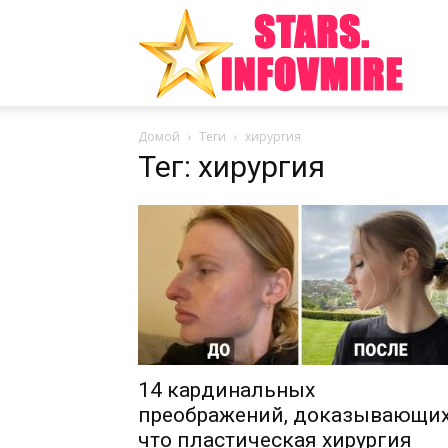
Инте
Домой
Теги
хирургия
факт
Тег: хирургия
из
мира
14 кардинальных
преображений, доказывающих
что пластическая хирургия