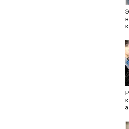
Э
н
к
Р
к
а