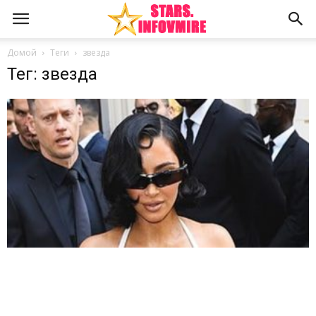
Домой
Теги
звезда
Тег: звезда