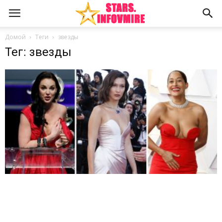
Домой
Теги
звезды
Тег: звезды