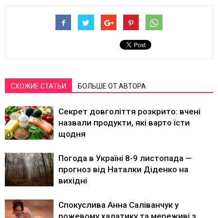
СХОЖИЕ СТАТЬИ
БОЛЬШЕ ОТ АВТОРА
Секрет довголіття розкрито: вчені
назвали продукти, які варто їсти
щодня
Погода в Україні 8-9 листопада —
прогноз від Наталки Діденко на
вихідні
Спокуслива Анна Саліванчук у
рожевому халатику та мереживі з