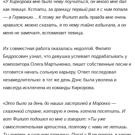
«
У Киркорова мне было чему поучиться, он много мне дал
как певице. Кстати, за границу первый раз я с ним попала
— в Германию… К тому же Филипп ведь правда мне очень
нравился, можно сказать, я по нему тайно вздыхала, а он
меня не замечал
», вспоминает певица.
Их совместная работа оказалась недолгой. Филипп
Бедросович узнал, что девушка успевает подрабатывать у
композитора Олега Мартыненко, пишет собственные песни и
готовится начать сольную карьеру. Ответ последовал
незамедлительно: в тот же день Дэнс была уволена и
навсегда исключена из команды Киркорова.
«
Это было за день до наших гастролей в Марокко —
сказочной стране, которую я очень хотела посетить. И
вот Филипп подошел ко мне и говорит: »Ты уже
самостоятельная артистка, поэтому с нами не летишь.
Ты теперь в сольном плавании. Пока! » Я не поняла, в каком