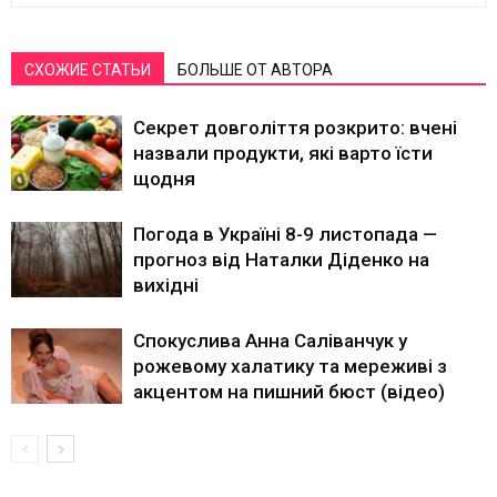
СХОЖИЕ СТАТЬИ
БОЛЬШЕ ОТ АВТОРА
Секрет довголіття розкрито: вчені
назвали продукти, які варто їсти
щодня
Погода в Україні 8-9 листопада —
прогноз від Наталки Діденко на
вихідні
Спокуслива Анна Саліванчук у
рожевому халатику та мереживі з
акцентом на пишний бюст (відео)