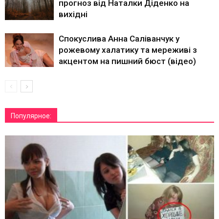
прогноз від Наталки Діденко на
вихідні
Спокуслива Анна Саліванчук у
рожевому халатику та мереживі з
акцентом на пишний бюст (відео)
Популярное: