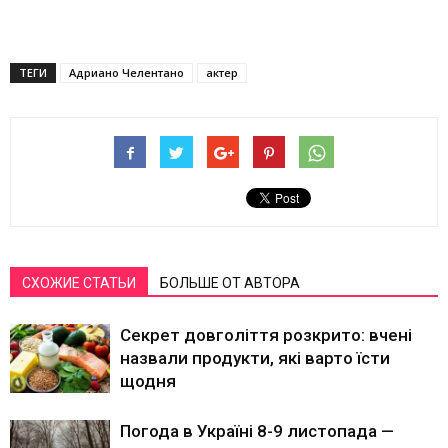
ТЕГИ
Адриано Челентано
актер
СХОЖИЕ СТАТЬИ
БОЛЬШЕ ОТ АВТОРА
Секрет довголіття розкрито: вчені
назвали продукти, які варто їсти
щодня
Погода в Україні 8-9 листопада —