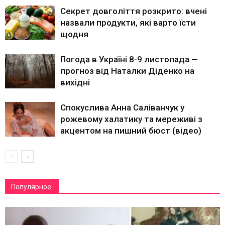
Секрет довголіття розкрито: вчені
назвали продукти, які варто їсти
щодня
Погода в Україні 8-9 листопада —
прогноз від Наталки Діденко на
вихідні
Спокуслива Анна Саліванчук у
рожевому халатику та мереживі з
акцентом на пишний бюст (відео)
Популярное: