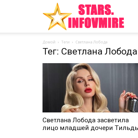
Инте
Домой
Теги
Светлана Лобода
факт
Тег: Светлана Лобода
из
мира
Светлана Лобода засветила
лицо младшей дочери Тильд