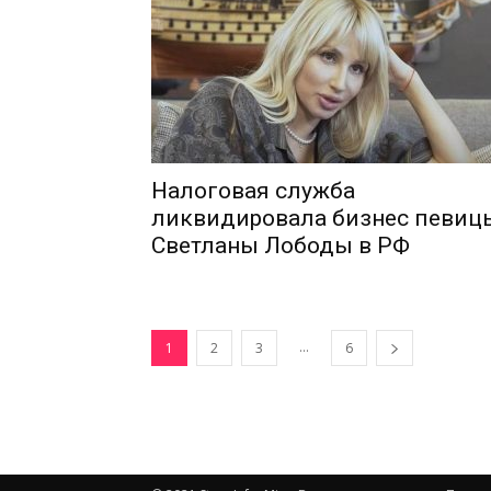
Налоговая служба
ликвидировала бизнес певиц
Светланы Лободы в РФ
...
1
2
3
6