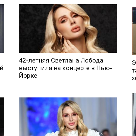
еса
42-летняя Светлана Лобода
Э
ей
выступила на концерте в Нью-
т
Йорке
х