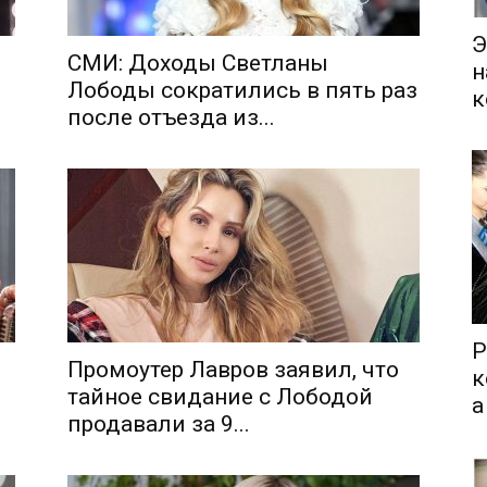
Э
СМИ: Доходы Светланы
н
Лободы сократились в пять раз
к
после отъезда из...
Р
Промоутер Лавров заявил, что
к
я
тайное свидание с Лободой
а
продавали за 9...