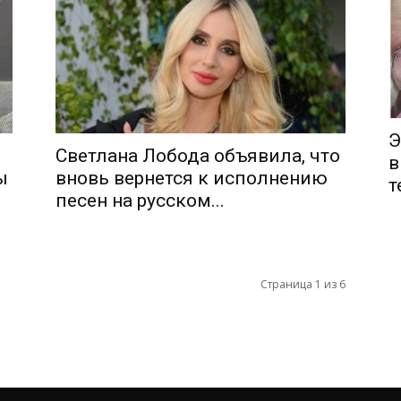
Э
Светлана Лобода объявила, что
в
ы
вновь вернется к исполнению
т
песен на русском...
Страница 1 из 6