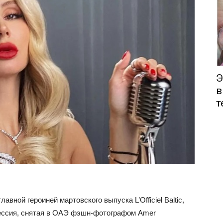
Э
в
т
вной героиней мартовского выпуска L’Officiel Baltic,
сессия, снятая в ОАЭ фэшн-фотографом Amer