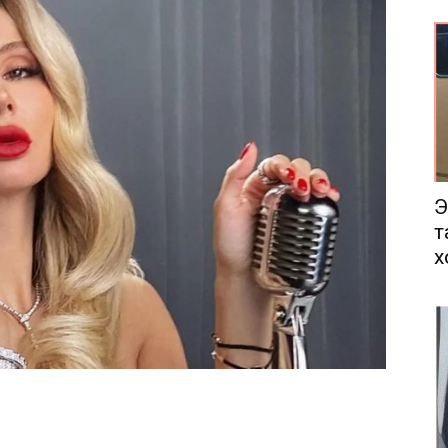
еса
Э
т
х