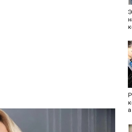
Э
н
к
Р
к
а