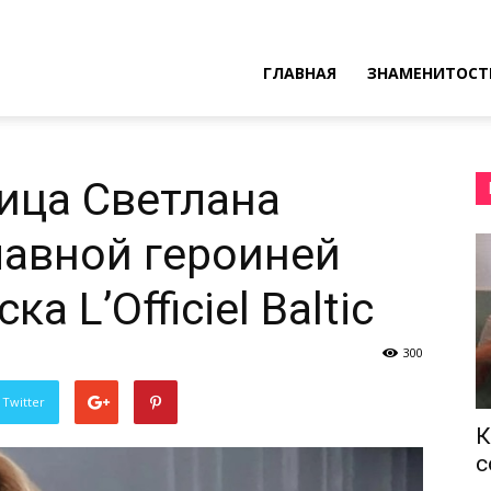
ресные
ГЛАВНАЯ
ЗНАМЕНИТОСТ
ы
ица Светлана
лавной героиней
а L’Officiel Baltic
300
 Twitter
К
с